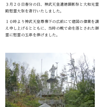
３月２０日春分の日、神武天皇遺徳顕彰祭と大和光霊
殿慰霊大祭を斎行いたしました。
１０時より神武天皇尊像下の広前にて建国の偉業を讃
え申し上げるとともに、当時の戦で命を落とされた御
霊に慰霊の玉串を捧げました。