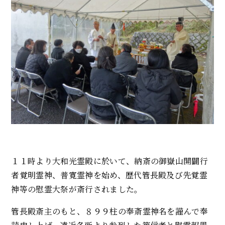
１１時より大和光霊殿に於いて、納斎の御嶽山開闢行
者覚明霊神、普寛霊神を始め、歴代管長殿及び先覚霊
神等の慰霊大祭が斎行されました。
管長殿斎主のもと、８９９柱の奉斎霊神名を謹んで奉