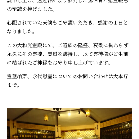
読申し上げ、遠近各所より参列した篤信者と慰霊報恩
の至誠を捧げました。
心配されていた天候もご守護いただき、感謝の１日と
なりました。
この大和光霊殿にて、ご遺族の隆盛、衰微に拘わらず
永久にその霊魂、霊璽を護持し、以て霊神様がご生前
に結ばれたご神縁をお守り申し上げています。
霊璽納斎、永代慰霊についてのお問い合わせは大本庁
まで。