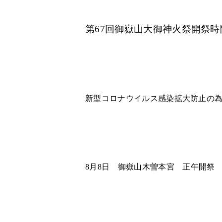
第
67
回御嶽山大御神火祭開祭時
新型コロナウイルス感染拡大防止の
8
月
8
日 御嶽山木曽本宮 正午開祭