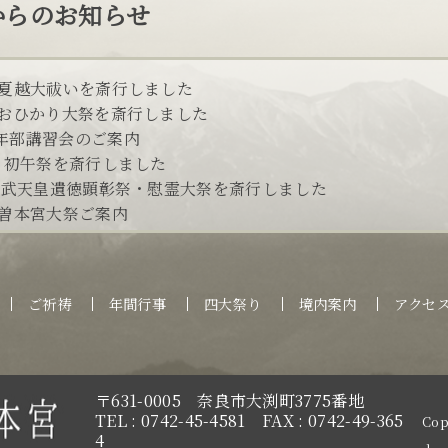
からのお知らせ
 夏越大祓いを斎行しました
 おひかり大祭を斎行しました
年部講習会のご案内
日 初午祭を斎行しました
 神武天皇遺徳顕彰祭・慰霊大祭を斎行しました
木曽本宮大祭ご案内
ご祈祷
年間行事
四大祭り
境内案内
アクセ
〒631-0005
奈良市大渕町3775番地
TEL : 0742-45-4581
FAX : 0742-49-365
Cop
4