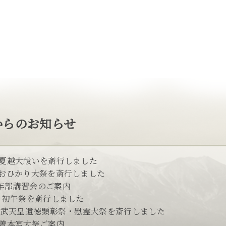
からのお知らせ
 夏越大祓いを斎行しました
 おひかり大祭を斎行しました
年部講習会のご案内
日 初午祭を斎行しました
 神武天皇遺徳顕彰祭・慰霊大祭を斎行しました
木曽本宮大祭ご案内